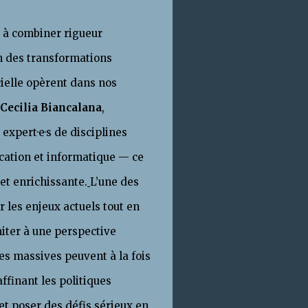
t à combiner rigueur
n des transformations
cielle opèrent dans nos
Cecilia Biancalana
,
 expert·e·s de disciplines
ication et informatique — ce
et enrichissante.
L’une des
r les enjeux actuels tout en
miter à une perspective
es massives peuvent à la fois
ffinant les politiques
et poser des défis sérieux en