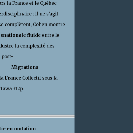
ers la France et le Québec,
disciplinaire : il ne s’agit
i se complètent, Cohen montre
nsnationale fluide
entre le
llustre la complexité des
 post-
.
Migrations
la France
Collectif sous la
’Ottawa 312p.
tie en mutation